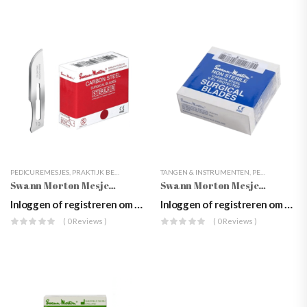
PEDICUREMESJES
,
PRAKTIJK BENODIGDHEDEN
TANGEN & INSTRUMENTEN
,
TANGEN & INSTRUMENTEN
,
PEDICUREMESJES
Swann Morton Mesjes Rood
Swann Morton Mesjes Blauw
Inloggen of registreren om prijzen te zien
Inloggen of registreren om prijzen te zien
( 0 Reviews )
( 0 Reviews )