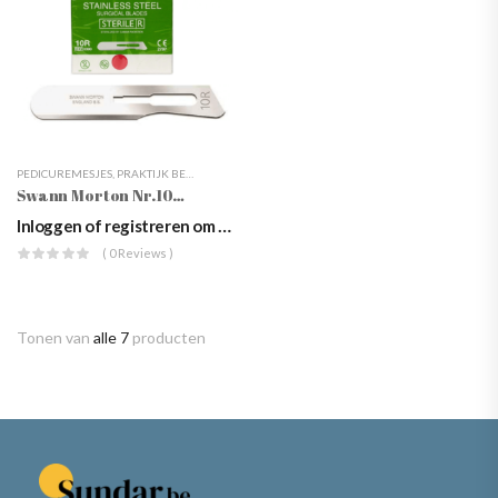
PEDICUREMESJES
,
PRAKTIJK BENODIGDHEDEN
,
TANGEN & INSTRUMENTEN
Swann Morton Nr.10R GROEN, 100 Stuks
Inloggen of registreren om prijzen te zien
( 0 Reviews )
Tonen van
alle 7
producten