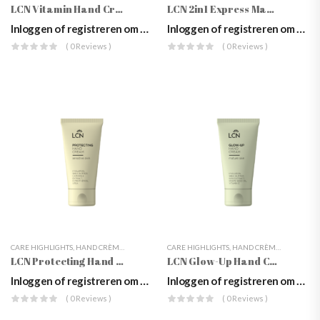
LCN Vitamin Hand Cream
LCN 2in1 Express Manicure – Clean & Peel
Inloggen of registreren om prijzen te zien
Inloggen of registreren om prijzen te zien
( 0 Reviews )
( 0 Reviews )
CARE HIGHLIGHTS
,
HAND CRÈMES
,
HANDCRÈMES & LOTIONS
CARE HIGHLIGHTS
,
HANDVERZORGING
,
HAND CRÈMES
,
HANDCRÈ
,
HANDVE
LCN Protecting Hand Cream
LCN Glow-Up Hand Cream
Inloggen of registreren om prijzen te zien
Inloggen of registreren om prijzen te zien
( 0 Reviews )
( 0 Reviews )