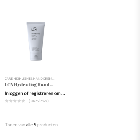
CARE HIGHLIGHTS
,
HAND CRÈMES
,
HANDCRÈMES & LOTIONS
,
HANDVERZORGING
,
HANDVE
LCN Hydrating Hand Cream
Inloggen of registreren om prijzen te zien
( 0 Reviews )
Tonen van
alle 5
producten