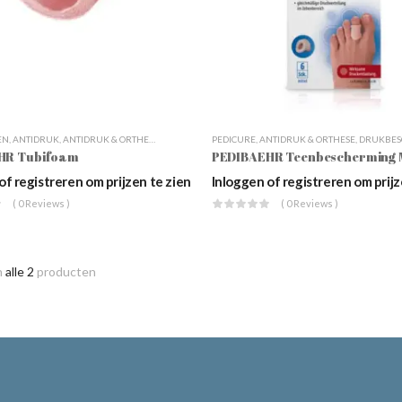
EN
,
ANTIDRUK
,
ANTIDRUK & ORTHESE
,
DRUKBESCHERMING
PEDICURE
,
,
EKSTEROGEN
ANTIDRUK & ORTHESE
,
HAMERTENEN
,
DRUKBESCHE
,
PE
HR Tubifoam
of registreren om prijzen te zien
Inloggen of registreren om prijz
( 0 Reviews )
( 0 Reviews )
n
alle 2
producten