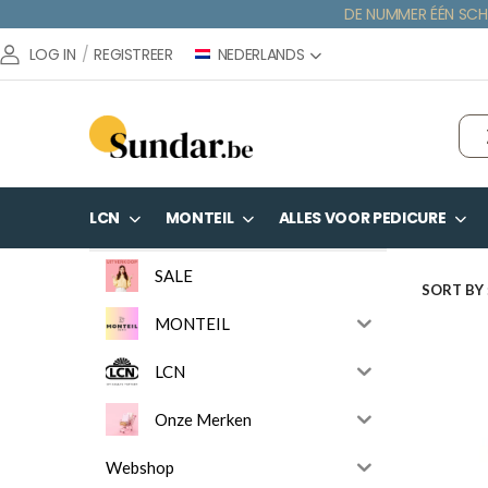
DE NUMMER ÉÉN SCH
NEDERLANDS
LOG IN
/
REGISTREER
LCN
MONTEIL
ALLES VOOR PEDICURE
SALE
SORT BY 
MONTEIL
LCN
Onze Merken
Webshop