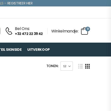
LS –
REGISTREER HIER
Bel Ons:
0
Winkelmandje:
+32 472 22 39 42
IL SKINSIDE
UITVERKOOP
TONEN: