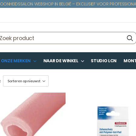
OONHEIDSSALON WEBSHOP IN BELGIË – EXCLUSIEF VOOR PROFESSIONA
ONZE MERKEN
NAAR DE WINKEL
STUDIO LCN
MONTE
: