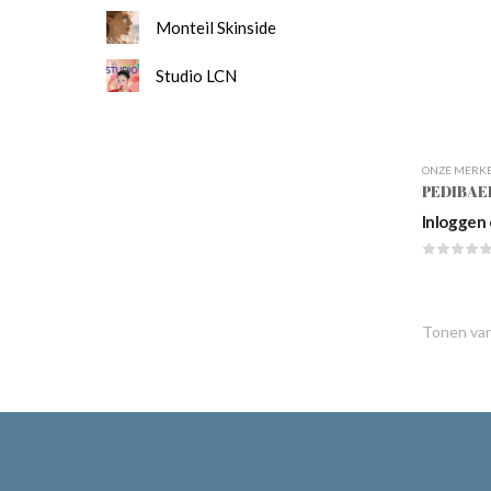
Monteil Skinside
Studio LCN
ONZE MERK
PEDIBAE
Inloggen 
Tonen va