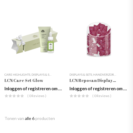
CARE HIGHLIGHTS
,
DISPLAYS & SETS
,
GESCHENKSETS
DISPLAYS & SETS
,
HANDVERZORGING
,
HANDVERZORGING
,
LCN
,
NAGELVERZ
,
LCN
,
V
LCN Care Set Glow
LCN Reposan Display (30 Stuks)
Inloggen of registreren om prijzen te zien
Inloggen of registreren om prijzen te zien
( 0 Reviews )
( 0 Reviews )
Tonen van
alle 6
producten