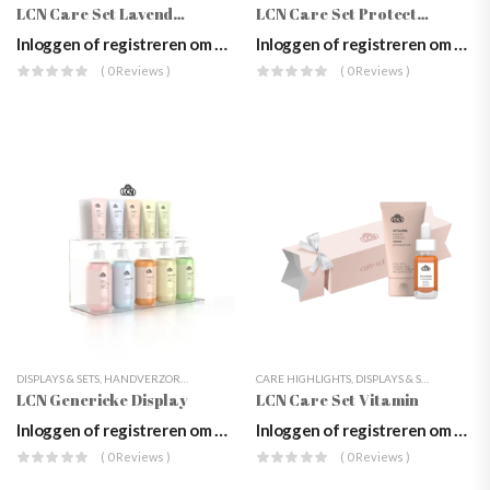
LCN Care Set Lavender
LCN Care Set Protecting
Inloggen of registreren om prijzen te zien
Inloggen of registreren om prijzen te zien
( 0 Reviews )
( 0 Reviews )
DISPLAYS & SETS
,
HANDVERZORGING
,
LCN
,
VERZORGING
CARE HIGHLIGHTS
,
DISPLAYS & SETS
,
GESCHE
LCN Generieke Display
LCN Care Set Vitamin
Inloggen of registreren om prijzen te zien
Inloggen of registreren om prijzen te zien
( 0 Reviews )
( 0 Reviews )