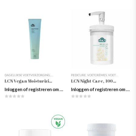
DAGELIJKSE VOETVERZORGING
,
LCN
,
PEDICURE
PEDICURE
,
VOETCRÈMES
,
VOETCRÈMES
,
VOETCRÈMES & LOTIONS
,
VOETVERZORGING
,
VO
LCN Vegan Moisturizing Foot Cream
LCN Night Care, 1000ml
Inloggen of registreren om prijzen te zien
Inloggen of registreren om prijzen te zien