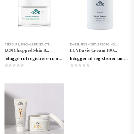
PEDICURE
,
SPECIALE PRODUCTEN
,
VOETCRÈMES
DAGELIJKSE VOETVERZORGING
,
VOETVERZORGING
,
LCN
,
PEDICU
LCN Chapped Skin Balm
LCN Basic Cream 1000ml
Inloggen of registreren om prijzen te zien
Inloggen of registreren om prijzen te zien