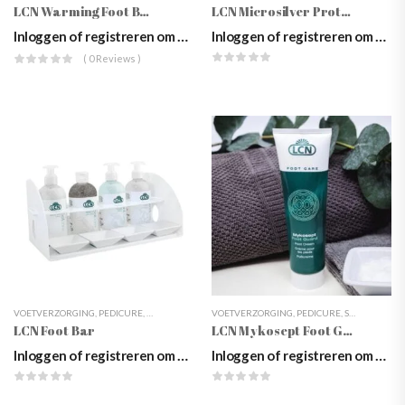
LCN Warming Foot Balm, 100ml
LCN Microsilver Protecting Cream, 300ml
Inloggen of registreren om prijzen te zien
Inloggen of registreren om prijzen te zien
( 0 Reviews )
VOETVERZORGING
,
PEDICURE
,
REINIGING & PEELING VOETEN
VOETVERZORGING
,
VOETCRÈMES
,
PEDICURE
,
SPECIALE PRODUCTEN
LCN Foot Bar
LCN Mykosept Foot Guard, 100ml
Inloggen of registreren om prijzen te zien
Inloggen of registreren om prijzen te zien