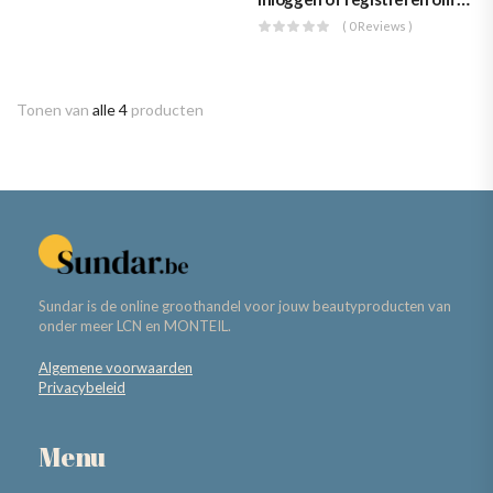
( 0 Reviews )
Tonen van
alle 4
producten
Sundar is de online groothandel voor jouw beautyproducten van
onder meer LCN en MONTEIL.
Algemene voorwaarden
Privacybeleid
Menu