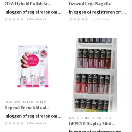
7DAY Hybrid Polish Starter Kit
Depend Lege Nagellak Display (6×12)
Inloggen of registreren om prijzen te zien
Inloggen of registreren om prijzen te zien
( 0 Reviews )
( 0 Reviews )
NAGELSTYLING
,
DEPEND
,
DEPEND O2 NAIL POLISH
,
MANICURE
,
NAGELLAK
,
SETS
,
WEBSHOP
Depend French Manicure Set
Inloggen of registreren om prijzen te zien
NAGELSTYLING
,
DEPEND
,
DEPEND O2 NAIL POLISH
DEPEND Display Mini Nagellak 24 X 3 Stuks LEEG
( 0 Reviews )
Inloggen of registreren om prijzen te zien