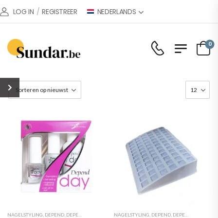
NEDERLANDS
LOG IN
/
REGISTREER
0
NAGELSTYLING
,
DEPEND
,
DEPEND O2 NAIL POLISH
NAGELSTYLING
,
KUNSTNAGELS
,
DEPEND
,
MANICURE
,
DEPEND O2 NAIL POLISH
,
NAGELLAK
,