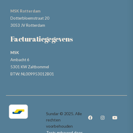
MSK Rotterdam
Dotterbloemstraat 20
3053 JV Rotterdam
Facturatiegegevens
MSK
Ambacht 6
5301 KW Zaltbommel
BTW: NL009953012B01
Sundar © 2025. Alle
rechten
voorbehouden
Trots gebouwd door