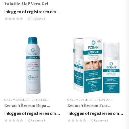
Volatile Aloë Vera Gel
Inloggen of registreren om prijzen te zien
( 0 Reviews )
ONZE MERKEN
,
AFTER SUN
,
BEAUTY
,
ECRAN
,
LICHAAMSVERZORGING
ONZE MERKEN
,
AFTER SUN
,
WEBSHOP
,
ANTI-PIGMENTVLEKKEN
,
ZONNEP
Ecran Aftersun Repair Aerosol 250ml
Ecran Aftersun Facial 50ml
Inloggen of registreren om prijzen te zien
Inloggen of registreren om prijzen te zien
( 0 Reviews )
( 0 Reviews )