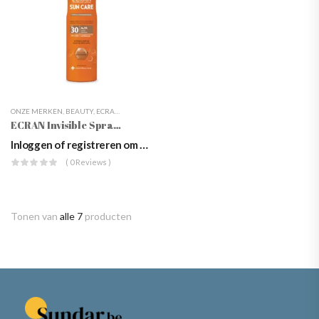
ONZE MERKEN
,
BEAUTY
,
ECRAN
,
LICHAAMSVERZORGING
,
WEBSHOP
,
ZONNEBESCHERMIN
ECRAN Invisible Spray Carrot SPF30 250ml
Inloggen of registreren om prijzen te zien
( 0 Reviews )
Tonen van
alle 7
producten