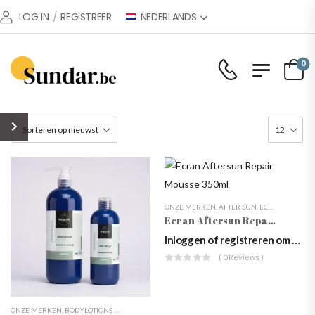
NEDERLANDS
LOG IN
/
REGISTREER
0
ONZE MERKEN
,
AFTER SUN
,
ECRAN
,
LICHAA
Ecran Aftersun Repair Mousse 350ml
Inloggen of registreren om prijzen te zien
( 0 Reviews )
ONZE MERKEN
,
BODYLOTIONS & CRÈMES
,
LICHAAMSVERZORGING
,
VOLATILE
,
VOLATILE L