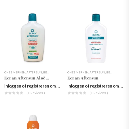
ONZE MERKEN
,
AFTER SUN
,
BEAUTY
,
ECRAN
,
LICHAAMSVERZORGING
ONZE MERKEN
,
AFTER SUN
,
WEBSHOP
,
BEAUTY
,
ZONNEP
,
ECRAN
Ecran Aftersun Aloë Vera 400ml
Ecran Aftersun
Inloggen of registreren om prijzen te zien
Inloggen of registreren om prijzen te zien
( 0 Reviews )
( 0 Reviews )