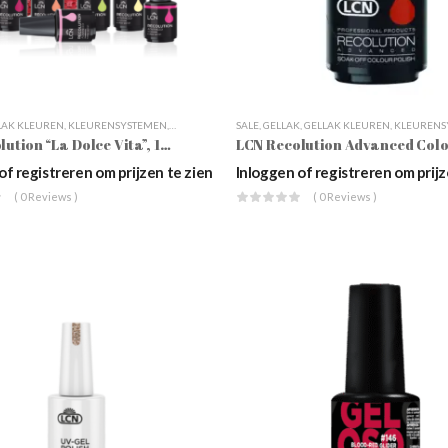
LAK KLEUREN
,
KLEURENSYSTEMEN
,
LCN
,
NAGELSTYLING
SALE
,
GELLAK
,
RECOLUTION ADVANCED
,
GELLAK KLEUREN
,
,
WEBSHOP
KLEURENSYST
LCN Recolution “La Dolce Vita”, 10ml
of registreren om prijzen te zien
Inloggen of registreren om prijz
( 0 Reviews )
( 0 Reviews )