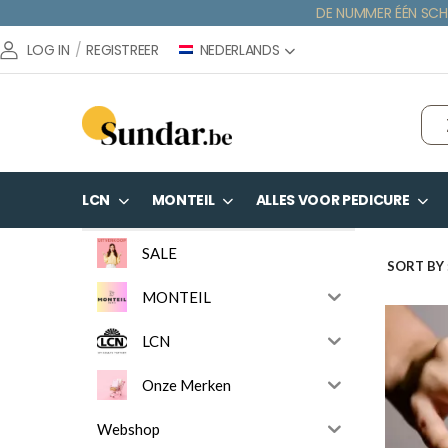
DE NUMMER ÉÉN SCH
NEDERLANDS
LOG IN
/
REGISTREER
LCN
MONTEIL
ALLES VOOR PEDICURE
SALE
SORT BY 
MONTEIL
LCN
Onze Merken
Webshop