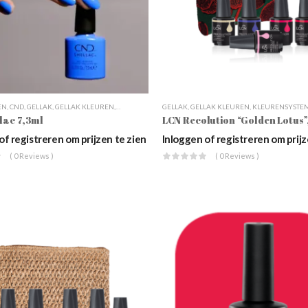
EN
,
CND
,
GELLAK
,
GELLAK KLEUREN
,
NAGELSTYLING
GELLAK
,
SHELLAC
,
GELLAK KLEUREN
,
WEBSHOP
,
KLEURENSYSTE
lac 7,3ml
of registreren om prijzen te zien
Inloggen of registreren om prijz
( 0 Reviews )
( 0 Reviews )