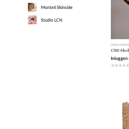
Monteil Skinside
Studio LCN
ONZE MERK
CND Shel
Inloggen 