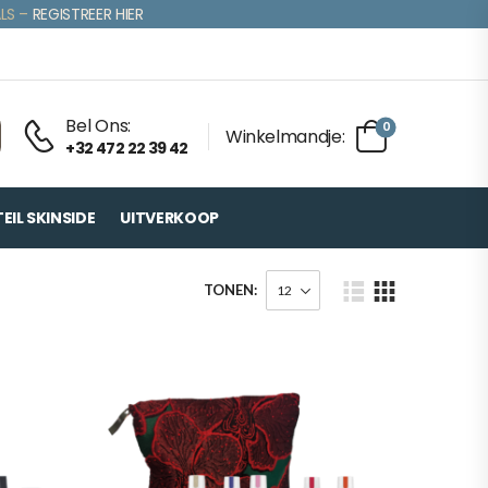
LS –
REGISTREER HIER
Bel Ons:
0
Winkelmandje:
+32 472 22 39 42
IL SKINSIDE
UITVERKOOP
TONEN: