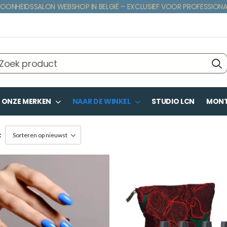
OONHEIDSSALON WEBSHOP IN BELGIË – EXCLUSIEF VOOR PROFESSIONA
ONZE MERKEN
NAAR DE WINKEL
STUDIO LCN
MONTE
: