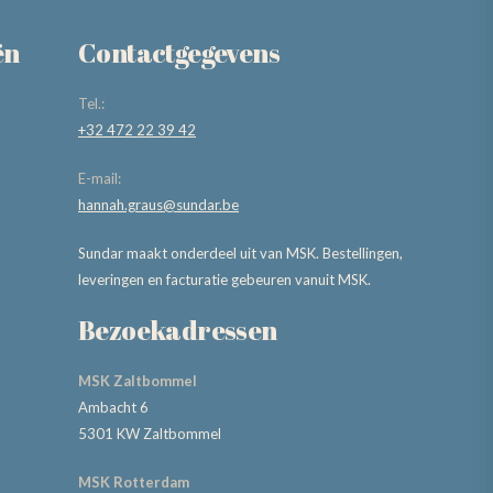
ën
Contactgegevens
Tel.:
+32 472 22 39 42
E-mail:
hannah.graus@sundar.be
Sundar maakt onderdeel uit van MSK. Bestellingen,
leveringen en facturatie gebeuren vanuit MSK.
Bezoekadressen
MSK Zaltbommel
Ambacht 6
5301 KW Zaltbommel
MSK Rotterdam