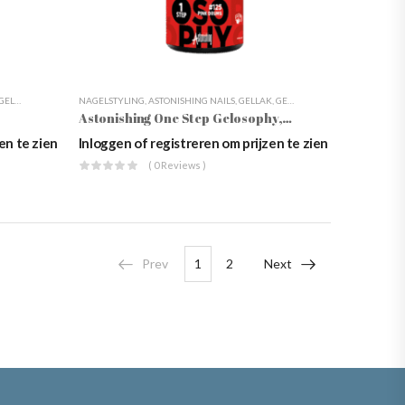
EBSHOP
GELLAK
,
GELLAK KLEUREN
NAGELSTYLING
,
NAGELSTYLING
,
ASTONISHING NAILS
,
ONZE MERKEN
,
GELLAK
,
WEBSHOP
,
GELLAK KLEUREN
,
ONE STEP 
Astonishing One Step Gelosophy, 7ml
en te zien
Inloggen of registreren om prijzen te zien
( 0 Reviews )
Prev
1
2
Next