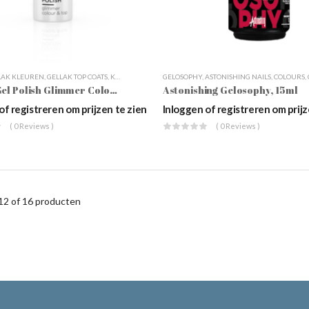
LAK KLEUREN
,
GELLAK TOP COATS
,
KLEURENSYSTEMEN
GELOSOPHY
,
LCN
,
NAGELSTYLING
,
ASTONISHING NAILS
,
UV GEL POLISH
,
COLOURS
,
W
,
LCN UV-Gel Polish Glimmer Colour & Top, 10 Ml
Astonishing Gelosophy, 15ml
of registreren om prijzen te zien
Inloggen of registreren om prijz
( 0 Reviews )
( 0 Reviews )
12 of 16
producten