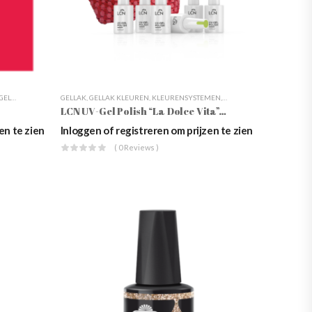
GELLAK
,
GELLAK KLEUREN
GELLAK
,
,
GELLAK KLEUREN
NAGELSTYLING
,
ONZE MERKEN
,
KLEURENSYSTEMEN
,
WEBSHOP
,
LCN
,
NAGELSTYLING
,
UV G
LCN UV-Gel Polish “La Dolce Vita”, 10ml
en te zien
Inloggen of registreren om prijzen te zien
( 0 Reviews )