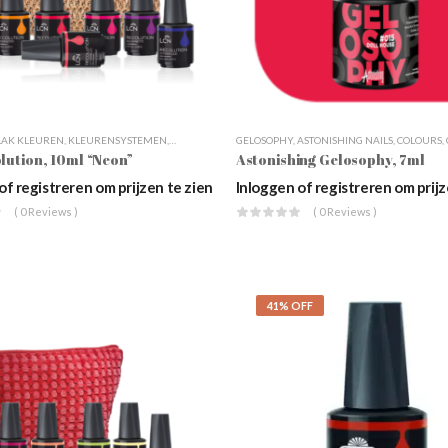
LAK KLEUREN
,
KLEURENSYSTEMEN
,
LCN
,
NAGELSTYLING
GELOSOPHY
,
UV GEL POLISH
,
ASTONISHING NAILS
,
WEBSHOP
,
COLOURS
,
lution, 10ml “Neon”
Astonishing Gelosophy, 7ml
of registreren om prijzen te zien
Inloggen of registreren om prijz
( 0 Reviews )
( 0 Reviews )
41% OFF