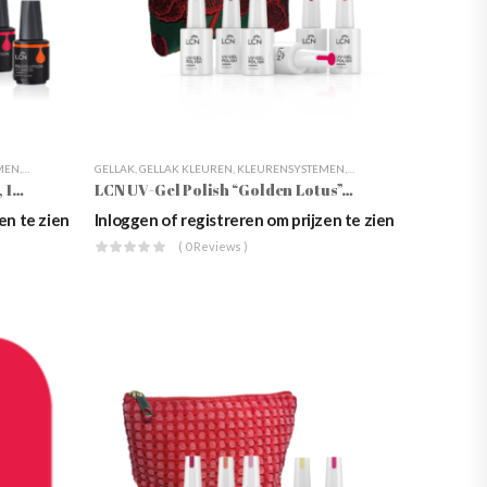
MEN
,
LCN
,
NAGELSTYLING
GELLAK
,
RECOLUTION ADVANCED
,
GELLAK KLEUREN
,
KLEURENSYSTEMEN
,
WEBSHOP
,
LCN
,
NAGELSTYLING
,
UV G
LCN Recolution “Golden Lotus”, 10ml
LCN UV-Gel Polish “Golden Lotus”, 10ml
en te zien
Inloggen of registreren om prijzen te zien
( 0 Reviews )