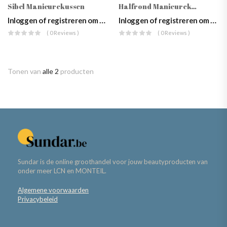
Sibel Manicurekussen
Halfrond Manicurekussen
Inloggen of registreren om prijzen te zien
Inloggen of registreren om prijzen te zien
( 0 Reviews )
( 0 Reviews )
Tonen van
alle 2
producten
Sundar is de online groothandel voor jouw beautyproducten van
onder meer LCN en MONTEIL.
Algemene voorwaarden
Privacybeleid