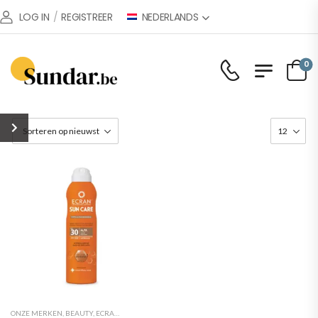
NEDERLANDS
LOG IN
/
REGISTREER
0
ONZE MERKEN
,
BEAUTY
,
ECRAN
,
LICHAAMSVERZORGING
,
WEBSHOP
,
ZONNEBESCHERMIN