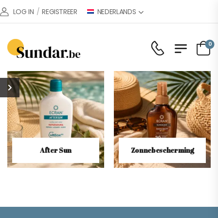
NEDERLANDS
LOG IN
/
REGISTREER
0
After Sun
Zonnebescherming