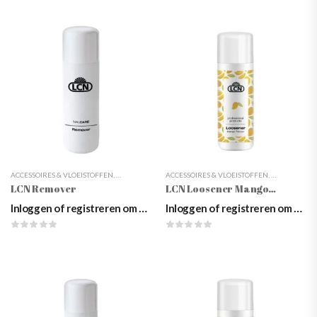
ACCESSOIRES & VLOEISTOFFEN
,
BENODIGDHEDEN
ACCESSOIRES & VLOEISTOFFEN
,
KUNSTNAGELS
,
LCN
,
MANICURE
,
BENODIGDH
,
MANIC
LCN Remover
LCN Loosener Mango Flavour, 100ml
Inloggen of registreren om prijzen te zien
Inloggen of registreren om prijzen te zien