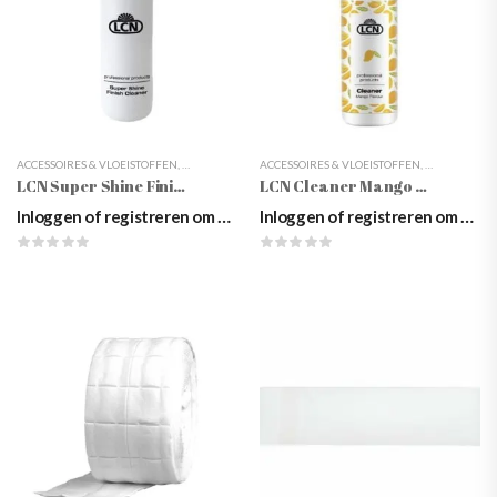
ACCESSOIRES & VLOEISTOFFEN
,
BENODIGDHEDEN
ACCESSOIRES & VLOEISTOFFEN
,
CLEANER/ONTVETTER
,
KUNSTNAGELS
,
BENODIGDH
,
L
LCN Super Shine Finish Cleaner
LCN Cleaner Mango Flavour
Inloggen of registreren om prijzen te zien
Inloggen of registreren om prijzen te zien