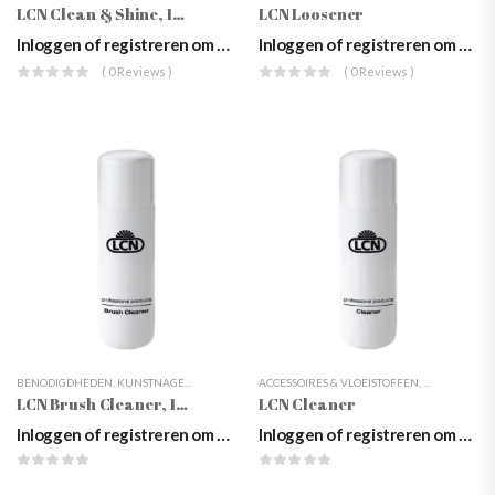
LCN Clean & Shine, 100ml
LCN Loosener
Inloggen of registreren om prijzen te zien
Inloggen of registreren om prijzen te zien
( 0 Reviews )
( 0 Reviews )
BENODIGDHEDEN
,
KUNSTNAGELS
,
LCN
,
NAGELSTYLING
ACCESSOIRES & VLOEISTOFFEN
,
PENSEEL REINIGERS
,
,
PENSELEN
BENODIGDH
,
VL
LCN Brush Cleaner, 100ml
LCN Cleaner
Inloggen of registreren om prijzen te zien
Inloggen of registreren om prijzen te zien