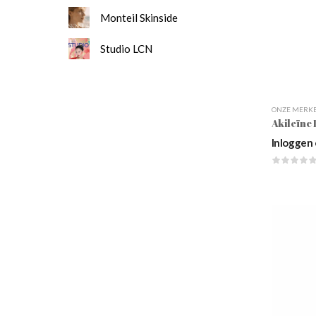
Monteil Skinside
Studio LCN
ONZE MERK
Inloggen 