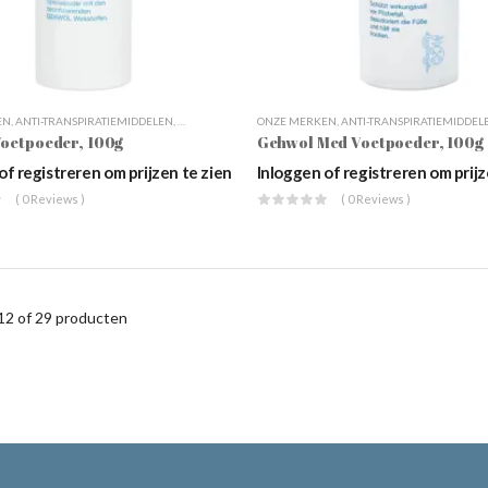
EN
,
ANTI-TRANSPIRATIEMIDDELEN
,
DAGELIJKSE VOETVERZORGING
ONZE MERKEN
,
,
ANTI-TRANSPIRATIEMIDDEL
GEHWOL
,
GEHWOL CLASSIC
oetpoeder, 100g
Gehwol Med Voetpoeder, 100g
of registreren om prijzen te zien
Inloggen of registreren om prijz
( 0 Reviews )
( 0 Reviews )
12 of 29
producten