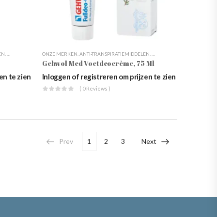
EN
,
GEHWOL VOETVERZORGING
,
DAGELIJKSE VOETVERZORGING
ONZE MERKEN
,
PEDICURE
,
,
ANTI-TRANSPIRATIEMIDDELEN
GEHWOL
,
SPECIFIEKE VOETVERZORGING
,
GEHWOL MED
,
GEHWOL VOETVERZORGING
,
DAGELIJKSE VOETVERZORG
,
VOETSCHIMMEL & KA
,
PED
Gehwol Med Voetdeocrème, 75 Ml
en te zien
Inloggen of registreren om prijzen te zien
( 0 Reviews )
Prev
1
2
3
Next