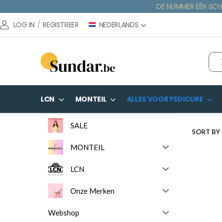
DE NUMMER ÉÉN SCH
NEDERLANDS
LOG IN
/
REGISTREER
LCN
MONTEIL
ALLES VOOR PEDICURE
SALE
SORT BY 
MONTEIL
LCN
Onze Merken
Webshop