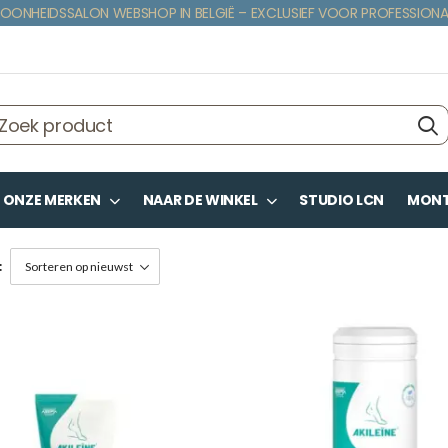
OONHEIDSSALON WEBSHOP IN BELGIË – EXCLUSIEF VOOR PROFESSIONA
ONZE MERKEN
NAAR DE WINKEL
STUDIO LCN
MONTE
: