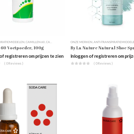
PIRATIEMIDDELEN
,
CAMILLEN 60
,
CAMILLEN 60 VOETVERZORGING
ONZE MERKEN
,
,
ANTI-TRANSPIRATIEMIDDEL
DAGELIJKSE VOETVERZORG
 60 Voetpoeder, 100g
of registreren om prijzen te zien
Inloggen of registreren om prijz
( 0 Reviews )
( 0 Reviews )