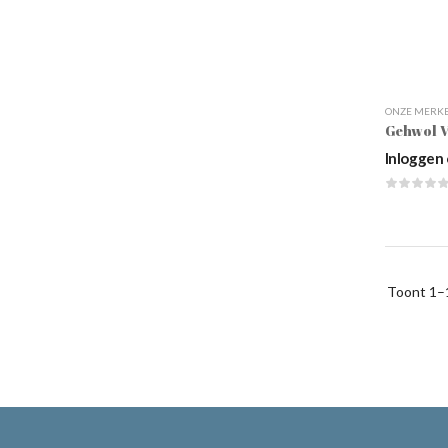
ONZE MERK
Gehwol V
Inloggen 
Toont
1–