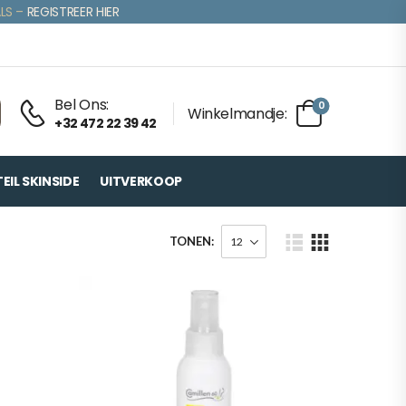
LS –
REGISTREER HIER
Bel Ons:
0
Winkelmandje:
+32 472 22 39 42
IL SKINSIDE
UITVERKOOP
TONEN: