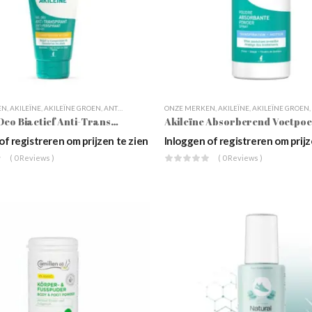
EN
,
AKILEÏNE
,
AKILEÏNE GROEN
,
ANTI-TRANSPIRATIEMIDDELEN
ONZE MERKEN
,
DAGELIJKSE VOETVERZORGING
,
AKILEÏNE
,
AKILEÏNE GROEN
,
Akileïne Deo Biactief Anti-Transpiratie Gel, 75ml
of registreren om prijzen te zien
Inloggen of registreren om prijz
( 0 Reviews )
( 0 Reviews )