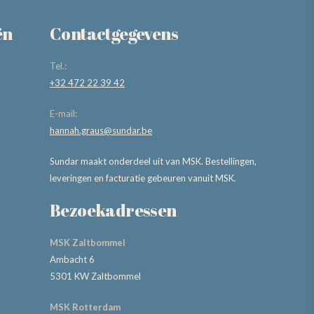
ën
Contactgegevens
Tel.:
+32 472 22 39 42
E-mail:
hannah.graus@sundar.be
Sundar maakt onderdeel uit van MSK. Bestellingen,
leveringen en facturatie gebeuren vanuit MSK.
Bezoekadressen
MSK Zaltbommel
Ambacht 6
5301 KW Zaltbommel
MSK Rotterdam