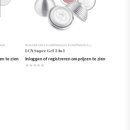
S
LSTYLING
,
VOETVERZORGING
,
OPBOUW
BUILDER GELS
,
SUPER GEL
,
KUNSTNAGELS
,
UV GELS PREMIUM
,
KUNSTNAGELS
,
UV-GEL HIGHLIGHTS
,
LCN
,
NAGELSTYLING
,
WEBSHOP
,
OPBOU
LCN Super Gel 3 In 1
en te zien
Inloggen of registreren om prijzen te zien