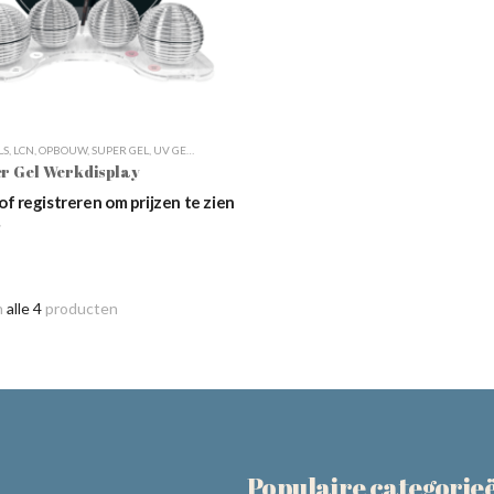
LS
,
LCN
,
OPBOUW
,
SUPER GEL
,
UV GELS PREMIUM
,
UV-GEL HIGHLIGHTS
r Gel Werkdisplay
of registreren om prijzen te zien
n
alle 4
producten
Populaire categorie