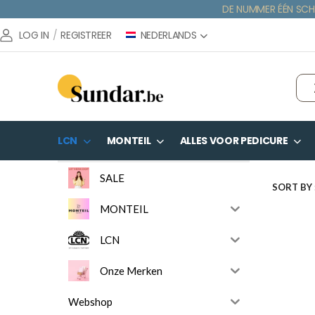
DE NUMMER ÉÉN SCH
NEDERLANDS
LOG IN
/
REGISTREER
LCN
MONTEIL
ALLES VOOR PEDICURE
SALE
SORT BY 
MONTEIL
LCN
Onze Merken
Webshop