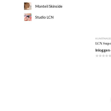
Monteil Skinside
Studio LCN
KUNSTNAGE
LCN Supe
Inloggen 