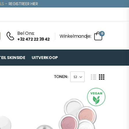
LS –
REGISTREER HIER
Bel Ons:
0
Winkelmandje:
+32 472 22 39 42
IL SKINSIDE
UITVERKOOP
TONEN: