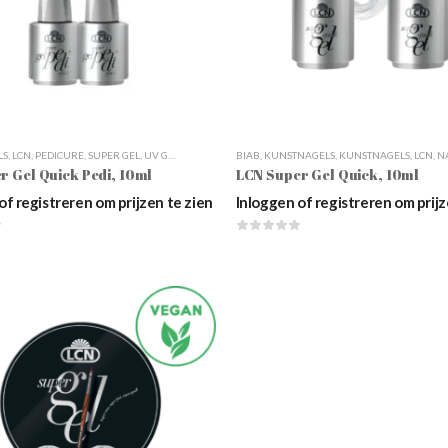
LS
,
LCN
,
PEDICURE
,
SUPER GEL
,
UV GELS PREMIUM
,
BIAB
UV GELS VOOR VOETEN
,
KUNSTNAGELS
,
KUNSTNAGELS
,
UV-GEL HIGHLIGHT
,
LCN
,
NAGE
r Gel Quick Pedi, 10ml
LCN Super Gel Quick, 10ml
of registreren om prijzen te zien
Inloggen of registreren om prijz