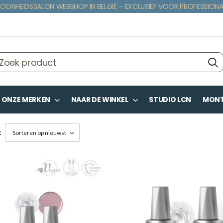
OONHEIDSSALON WEBSHOP IN BELGIË – EXCLUSIEF VOOR PROFESSIONA
ONZE MERKEN
NAAR DE WINKEL
STUDIO LCN
MONTE
: