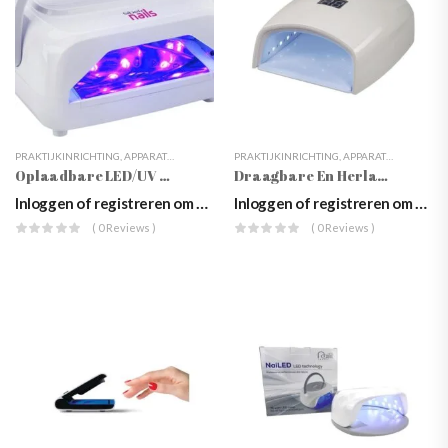
PRAKTIJKINRICHTING
,
APPARATUUR
,
LED LAMPEN
PRAKTIJKINRICHTING
,
APPARATUUR
,
LED L
Oplaadbare LED/UV Lamp
Draagbare En Herlaadbare LED/UV-Uithardingslamp
Inloggen of registreren om prijzen te zien
Inloggen of registreren om prijzen te zien
( 0 Reviews )
( 0 Reviews )