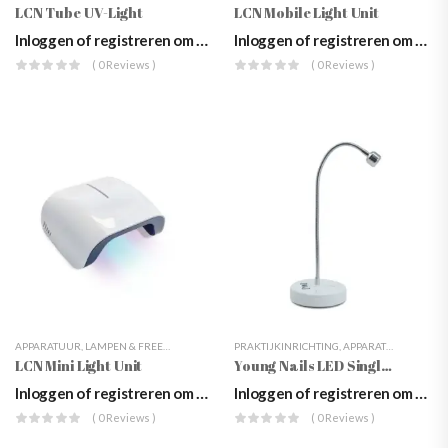
LCN Tube UV-Light
LCN Mobile Light Unit
Inloggen of registreren om prijzen te zien
Inloggen of registreren om prijzen te zien
( 0 Reviews )
( 0 Reviews )
APPARATUUR
,
LAMPEN & FREESTOESTELLEN
,
LCN
PRAKTIJKINRICHTING
,
LED LAMPEN
,
PRAKTIJKINRICHTING
,
APPARATUUR
,
LED L
,
TO
LCN Mini Light Unit
Young Nails LED Single Finger Rechargeable Lamp
Inloggen of registreren om prijzen te zien
Inloggen of registreren om prijzen te zien
( 0 Reviews )
( 0 Reviews )