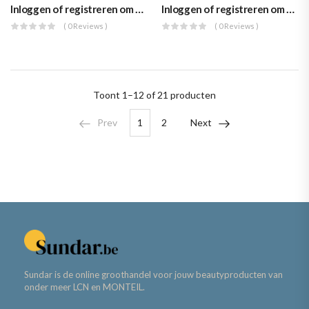
Inloggen of registreren om prijzen te zien
Inloggen of registreren om prijzen te zien
( 0 Reviews )
( 0 Reviews )
Toont
1–12 of 21
producten
Prev
1
2
Next
Sundar is de online groothandel voor jouw beautyproducten van
onder meer LCN en MONTEIL.