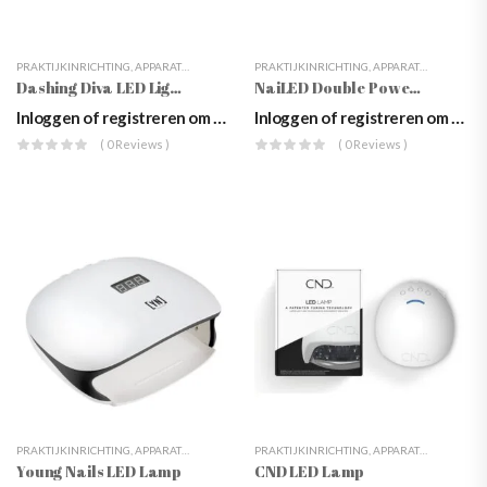
PRAKTIJKINRICHTING
,
APPARATUUR
,
LED LAMPEN
PRAKTIJKINRICHTING
,
APPARATUUR
,
LED L
Dashing Diva LED Lightpod
NaiLED Double Power 75W UV/LED Lamp
Inloggen of registreren om prijzen te zien
Inloggen of registreren om prijzen te zien
( 0 Reviews )
( 0 Reviews )
PRAKTIJKINRICHTING
,
APPARATUUR
,
LED LAMPEN
PRAKTIJKINRICHTING
,
APPARATUUR
,
LED L
Young Nails LED Lamp
CND LED Lamp