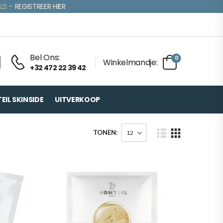
LS –
REGISTREER HIER
Bel Ons:
0
Winkelmandje:
+32 472 22 39 42
IL SKINSIDE
UITVERKOOP
TONEN: