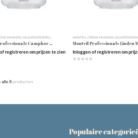
ÈME MASKERS
,
GELAATSVERZORGING
,
KLEIMASKERS
MONTEIL
,
MASKERS
,
CRÈME MASKERS
,
PROFESSIONALS - CABINE
,
GELAATSVERZORG
Monteil Professionals Camphor Mask – 200 Ml
of registreren om prijzen te zien
Inloggen of registreren om prijz
n
alle 8
producten
Populaire categorie