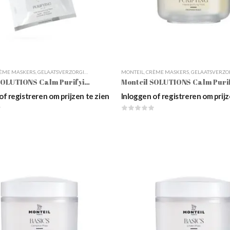
ÈME MASKERS
,
GELAATSVERZORGING
,
KLEIMASKERS
MONTEIL
,
MASKERS
,
CRÈME MASKERS
,
SOLUTIONS
,
SOLUTIONS CALM
,
GELAATSVERZORG
Monteil SOLUTIONS Calm Purifying Mask
of registreren om prijzen te zien
Inloggen of registreren om prijz