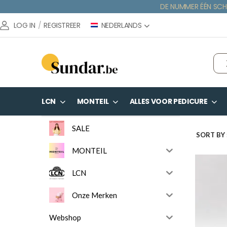
DE NUMMER ÉÉN SCH
NEDERLANDS
LOG IN
/
REGISTREER
LCN
MONTEIL
ALLES VOOR PEDICURE
SALE
SORT BY 
MONTEIL
LCN
Onze Merken
Webshop