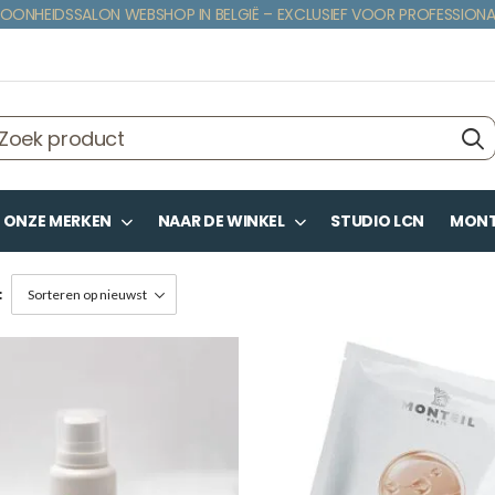
OONHEIDSSALON WEBSHOP IN BELGIË – EXCLUSIEF VOOR PROFESSIONA
ONZE MERKEN
NAAR DE WINKEL
STUDIO LCN
MONTE
: