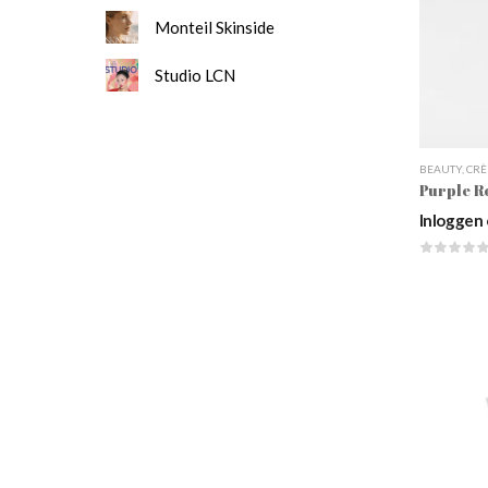
Monteil Skinside
Studio LCN
BEAUTY
,
CRÈ
Purple 
Inloggen 