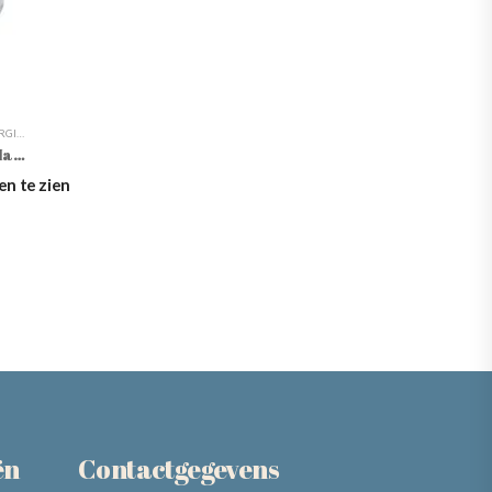
ING
,
MASKERS
,
PROFESSIONALS - CABINE
Monteil Professionals Linden Mask – 200 Ml
en te zien
ën
Contactgegevens