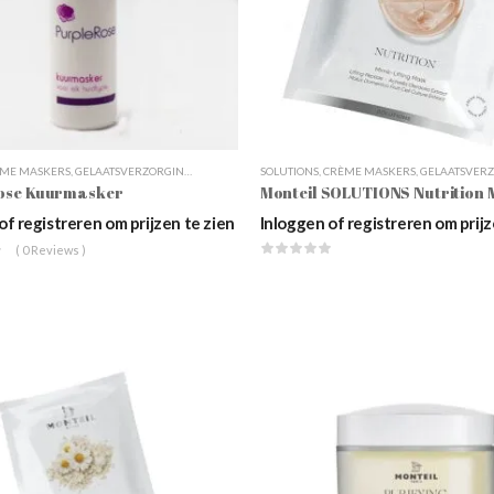
ME MASKERS
,
GELAATSVERZORGING
,
MASKERS
,
VERZORGINGSLIJNEN PER MERK
SOLUTIONS
,
CRÈME MASKERS
,
GELAATSVERZORG
,
VOLATILE P
Rose Kuurmasker
of registreren om prijzen te zien
Inloggen of registreren om prijz
( 0 Reviews )