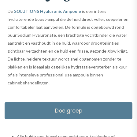
De
SOLUTIONS Hyaluronic Ampoule
is een intens
hydraterende boost-ampul die de huid direct voller, soepeler en
comfortabeler laat aanvoelen. De formule is opgebouwd rond
puur Sodium Hyaluronate, een krachtige vochtbinder die water
aantrekt en vasthoudt in de huid, waardoor droogtelijntjes
zichtbaar verzachten en de huid een frisse, gezonde glow krijgt.
De lichte, heldere textuur wordt snel opgenomen zonder te
plakken en is ideaal als dagelijkse hydratatieversterker, als kuur
of als intensieve professional-use ampoule binnen
cabinebehandelingen.
Doelgroep
Alle huidtypes, ideaal voor vochtarme, trekkerige of