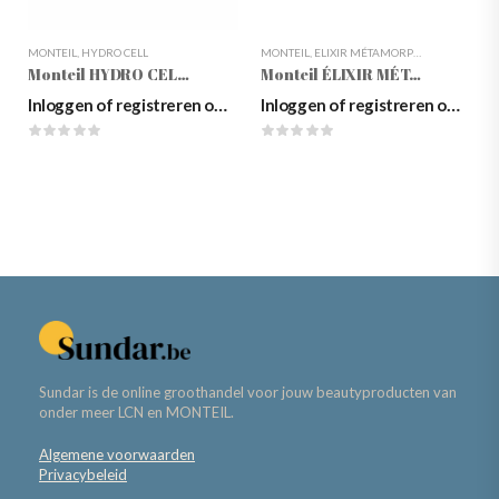
MONTEIL
,
HYDRO CELL
MONTEIL
,
ELIXIR MÉTAMORPHOSE
Monteil HYDRO CELL Intensive Moisture Cream Day/Night, 50ml
Monteil ÉLIXIR MÉTAMORPHOSE 4-Way Hyaluronic Serum
Inloggen of registreren om prijzen te zien
Inloggen of registreren om prijzen te zien
Sundar is de online groothandel voor jouw beautyproducten van
onder meer LCN en MONTEIL.
Algemene voorwaarden
Privacybeleid