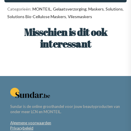
Categorieën:
MONTEIL
,
Gelaatsverzorging
,
Maskers
,
Solutions
,
Solutions Bio-Cellulose Maskers
,
Vliesmaskers
Misschien is dit ook
interessant
Sundar is de online groothandel voor jouw beautyproducten van
onder meer LCN en MONTEIL.
Algemene voorwaarden
Privacybeleid