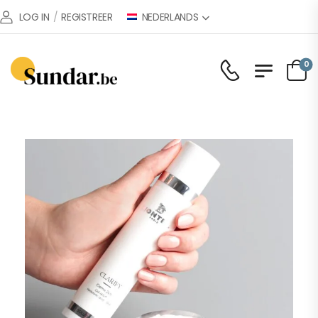
NEDERLANDS
LOG IN
/
REGISTREER
0