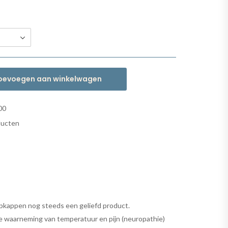
oevoegen aan winkelwagen
00
ducten
ijpkappen nog steeds een geliefd product.
de waarneming van temperatuur en pijn (neuropathie)