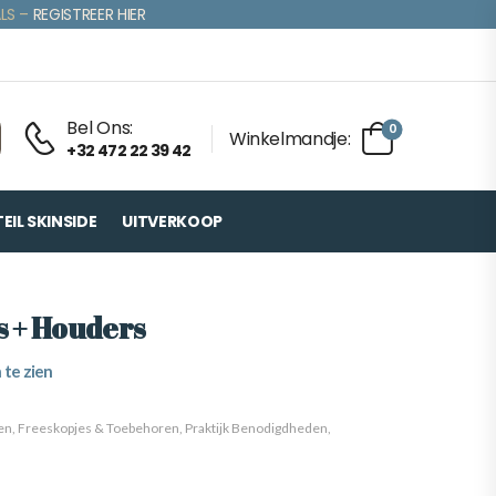
LS –
REGISTREER HIER
Bel Ons:
0
Winkelmandje:
+32 472 22 39 42
IL SKINSIDE
UITVERKOOP
s + Houders
 te zien
en
,
Freeskopjes & Toebehoren
,
Praktijk Benodigdheden
,