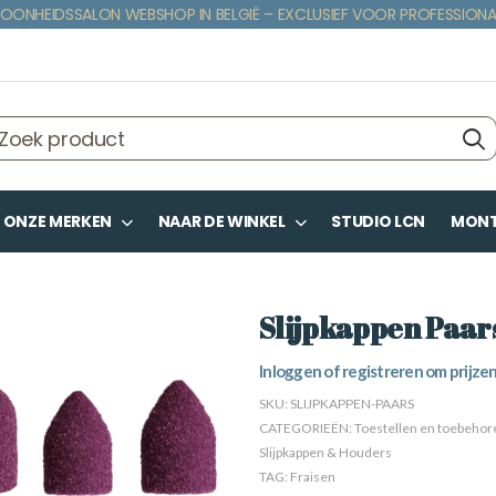
OONHEIDSSALON WEBSHOP IN BELGIË – EXCLUSIEF VOOR PROFESSIONA
ONZE MERKEN
NAAR DE WINKEL
STUDIO LCN
MONTE
Slijpkappen Paar
Inloggen of registreren om prijzen
SKU:
SLIJPKAPPEN-PAARS
CATEGORIEËN:
Toestellen en toebehor
Slijpkappen & Houders
TAG:
Fraisen