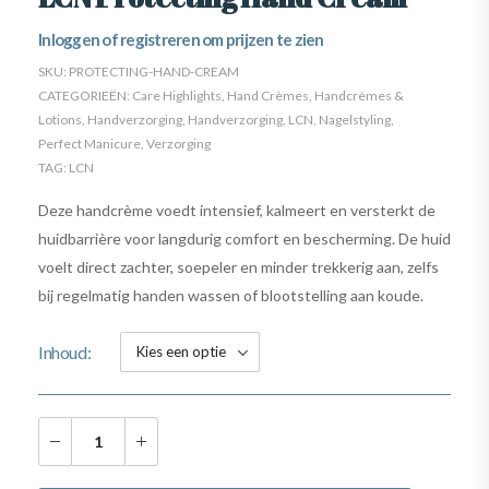
Inloggen of registreren om prijzen te zien
SKU:
PROTECTING-HAND-CREAM
CATEGORIEËN:
Care Highlights
,
Hand Crèmes
,
Handcrèmes &
Lotions
,
Handverzorging
,
Handverzorging
,
LCN
,
Nagelstyling
,
Perfect Manicure
,
Verzorging
TAG:
LCN
Deze handcrème voedt intensief, kalmeert en versterkt de
huidbarrière voor langdurig comfort en bescherming. De huid
voelt direct zachter, soepeler en minder trekkerig aan, zelfs
bij regelmatig handen wassen of blootstelling aan koude.
Inhoud