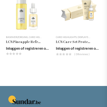
BASISVERZORGING
,
CARE HIGHLIGHTS
,
LCN
,
CARE HIGHLIGHTS
NAGELSERUMS
,
NAGELSTYLING
,
DISPLAYS & SETS
,
NAGELVER
,
GESCHE
LCN Pineapple Refreshing Nail Shot
LCN Care Set Protecting
Inloggen of registreren om prijzen te zien
Inloggen of registreren om prijzen te zien
( 0 Reviews )