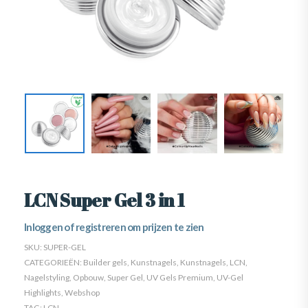
LCN Super Gel 3 in 1
Inloggen of registreren om prijzen te zien
SKU:
SUPER-GEL
CATEGORIEËN:
Builder gels
,
Kunstnagels
,
Kunstnagels
,
LCN
,
Nagelstyling
,
Opbouw
,
Super Gel
,
UV Gels Premium
,
UV-Gel
Highlights
,
Webshop
TAG:
LCN