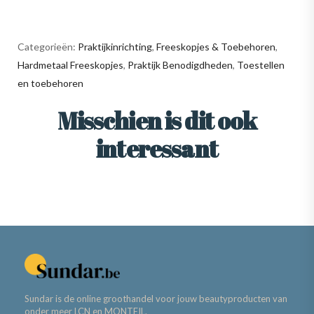
Categorieën:
Praktijkinrichting
,
Freeskopjes & Toebehoren
,
Hardmetaal Freeskopjes
,
Praktijk Benodigdheden
,
Toestellen
en toebehoren
Misschien is dit ook
interessant
Sundar is de online groothandel voor jouw beautyproducten van
onder meer LCN en MONTEIL.