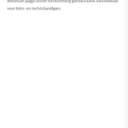
zirkonium laagje wordt hittevorming gereduceerd. Beschikbaar
voor links- en rechtshandigen.