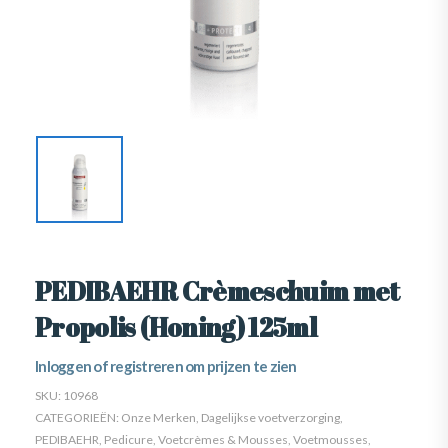
PEDIBAEHR Crèmeschuim met
Propolis (Honing) 125ml
Inloggen of registreren om prijzen te zien
SKU:
10968
CATEGORIEËN:
Onze Merken
,
Dagelijkse voetverzorging
,
PEDIBAEHR
,
Pedicure
,
Voetcrèmes & Mousses
,
Voetmousses
,