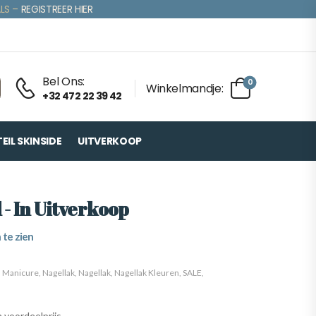
LS –
REGISTREER HIER
Bel Ons:
0
Winkelmandje:
+32 472 22 39 42
IL SKINSIDE
UITVERKOOP
 - In Uitverkoop
 te zien
,
Manicure
,
Nagellak
,
Nagellak
,
Nagellak Kleuren
,
SALE
,
voordeelprijs.