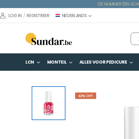
DE NUMMER ÉÉN SCH
NEDERLANDS
LOG IN
/
REGISTREER
LCN
MONTEIL
ALLES VOOR PEDICURE
43% OFF