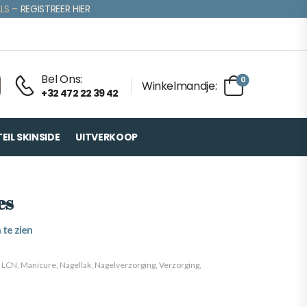
LS –
REGISTREER HIER
Bel Ons:
0
Winkelmandje:
+32 472 22 39 42
IL SKINSIDE
UITVERKOOP
es
 te zien
,
LCN
,
Manicure
,
Nagellak
,
Nagelverzorging
,
Verzorging
,