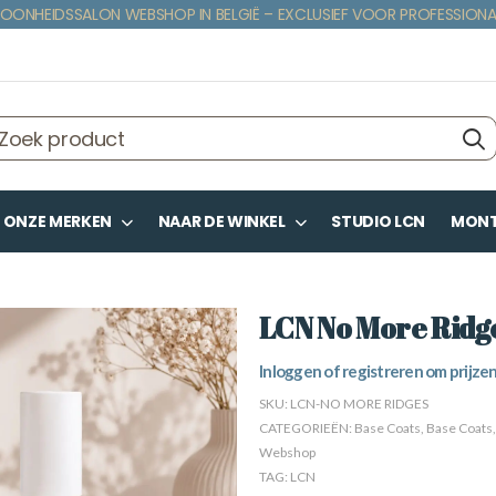
OONHEIDSSALON WEBSHOP IN BELGIË – EXCLUSIEF VOOR PROFESSIONA
ONZE MERKEN
NAAR DE WINKEL
STUDIO LCN
MONTE
LCN No More Ridg
Inloggen of registreren om prijzen
SKU:
LCN-NO MORE RIDGES
CATEGORIEËN:
Base Coats
,
Base Coats
Webshop
TAG:
LCN