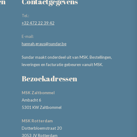
ën
Contactgegevens
Tel.:
+32 472 22 39 42
E-mail:
hannah.graus@sundar.be
Sundar maakt onderdeel uit van MSK. Bestellingen,
leveringen en facturatie gebeuren vanuit MSK.
Bezoekadressen
MSK Zaltbommel
Ambacht 6
5301 KW Zaltbommel
MSK Rotterdam
Dotterbloemstraat 20
3053 JV Rotterdam