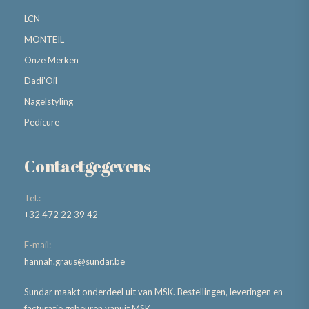
LCN
MONTEIL
Onze Merken
Dadi’Oil
Nagelstyling
Pedicure
Contactgegevens
Tel.:
+32 472 22 39 42
E-mail:
hannah.graus@sundar.be
Sundar maakt onderdeel uit van MSK. Bestellingen, leveringen en
facturatie gebeuren vanuit MSK.