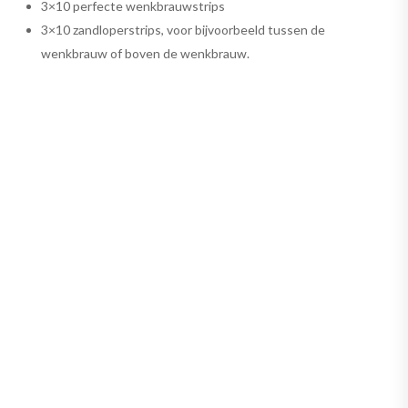
3×10 perfecte wenkbrauwstrips
3×10 zandloperstrips, voor bijvoorbeeld tussen de
wenkbrauw of boven de wenkbrauw.