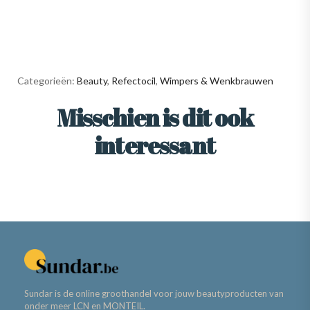
Categorieën:
Beauty
,
Refectocil
,
Wimpers & Wenkbrauwen
Misschien is dit ook
interessant
Sundar is de online groothandel voor jouw beautyproducten van
onder meer LCN en MONTEIL.