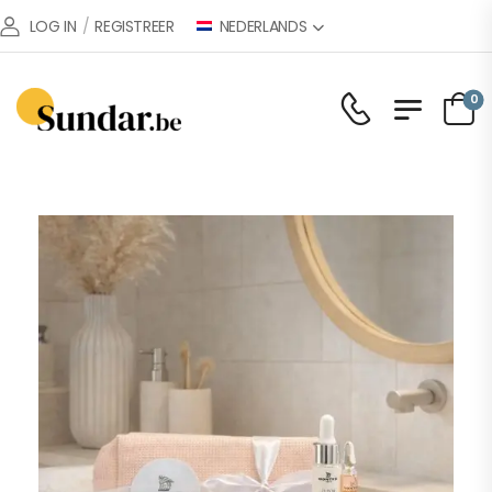
NEDERLANDS
LOG IN
/
REGISTREER
0