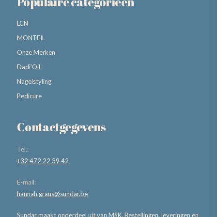
Populaire categorieën
LCN
MONTEIL
Onze Merken
Dadi’Oil
Nagelstyling
Pedicure
Contactgegevens
Tel.:
+32 472 22 39 42
E-mail:
hannah.graus@sundar.be
Sundar maakt onderdeel uit van MSK. Bestellingen, leveringen en