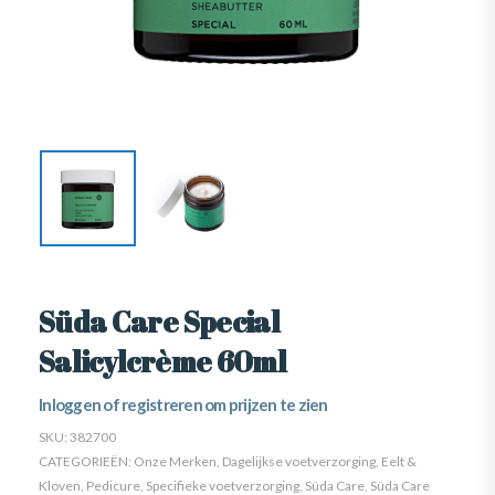
Süda Care Special
Salicylcrème 60ml
Inloggen of registreren om prijzen te zien
SKU:
382700
CATEGORIEËN:
Onze Merken
,
Dagelijkse voetverzorging
,
Eelt &
Kloven
,
Pedicure
,
Specifieke voetverzorging
,
Süda Care
,
Süda Care