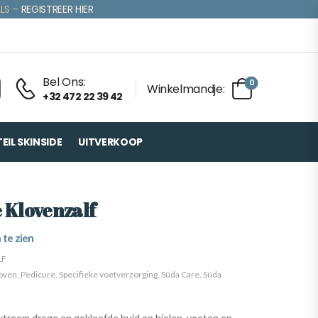
LS –
REGISTREER HIER
Bel Ons:
0
Winkelmandje:
+32 472 22 39 42
IL SKINSIDE
UITVERKOOP
 Klovenzalf
 te zien
LF
loven
,
Pedicure
,
Specifieke voetverzorging
,
Süda Care
,
Süda
xtreem droge en gekloofde huid op hielen, voeten en