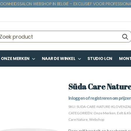
OONHEIDSSALON WEBSHOP IN BELGIË – EXCLUSIEF VOOR PROFESSIONA
ONZE MERKEN
NAAR DE WINKEL
STUDIO LCN
MONTE
Süda Care Nature
Inloggen of registreren om prijzen
SKU:
SUDA-CARE-NATURE-KLOVENZA
CATEGORIEËN:
Onze Merken
,
Eelt & K
Care Nature
,
Webshop
Deze zalf herstelt en beschermt e