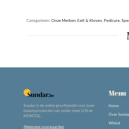
Categorieën:
Onze Merken
,
Eelt & Kloven
,
Pedicure
,
Spe
Menu
Sundar is de online groothandel voor jouw
Home
beautyproducten van onder meer LCN en
Over Sunda
MONTEIL.
Winkel
Algemene voorwaarden