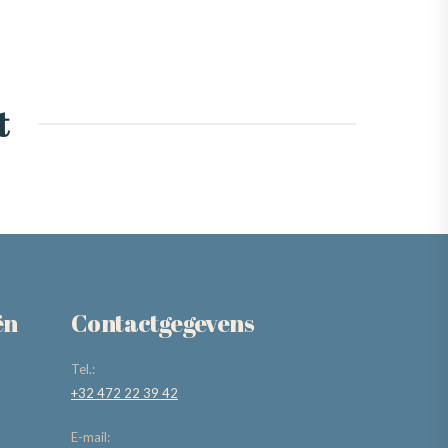
t
ën
Contactgegevens
Tel.:
+32 472 22 39 42
E-mail: