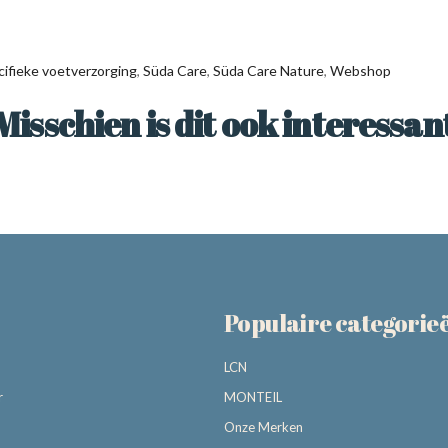
cifieke voetverzorging
,
Süda Care
,
Süda Care Nature
,
Webshop
Misschien is dit ook interessan
Populaire categorie
LCN
r
MONTEIL
Onze Merken