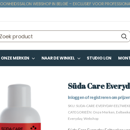
OONHEIDSSALON WEBSHOP IN BELGIË – EXCLUSIEF VOOR PROFESSIONA
ONZE MERKEN
NAAR DE WINKEL
STUDIO LCN
MONTE
Süda Care Everyd
Inloggen of registreren om prijzen
SKU:
SUDA-CARE-EVERYDAY-EELTWEK
CATEGORIEËN:
Onze Merken
,
Eeltwek
Everyday
,
Webshop
Süda Care Everyday Eeltweker verw