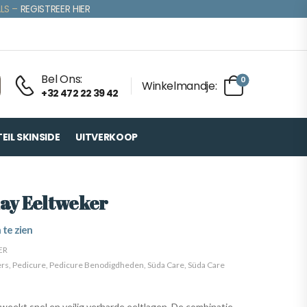
LS –
REGISTREER HIER
Bel Ons:
0
Winkelmandje:
+32 472 22 39 42
IL SKINSIDE
UITVERKOOP
ay Eeltweker
 te zien
ER
ers
,
Pedicure
,
Pedicure Benodigdheden
,
Süda Care
,
Süda Care
eekt snel en veilig verharde eeltlagen. De combinatie