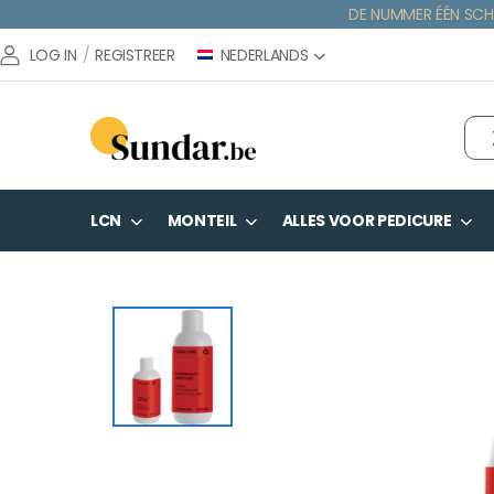
DE NUMMER ÉÉN SCH
NEDERLANDS
LOG IN
/
REGISTREER
LCN
MONTEIL
ALLES VOOR PEDICURE