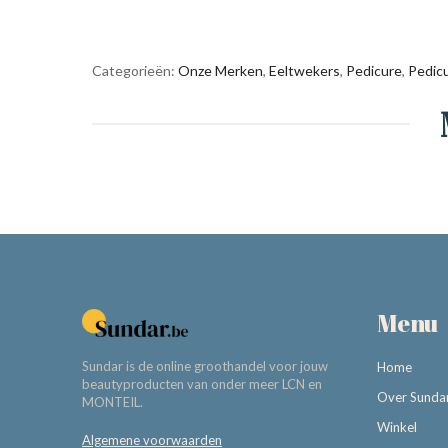
Categorieën:
Onze Merken
,
Eeltwekers
,
Pedicure
,
Pedic
Menu
Sundar is de online groothandel voor jouw
Home
beautyproducten van onder meer LCN en
Over Sunda
MONTEIL.
Winkel
Algemene voorwaarden