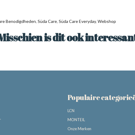
ure Benodigdheden
,
Süda Care
,
Süda Care Everyday
,
Webshop
Misschien is dit ook interessan
Populaire categorie
LCN
r
MONTEIL
Onze Merken