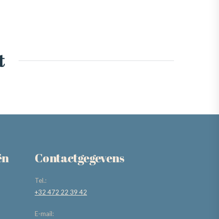
t
ën
Contactgegevens
Tel.:
+32 472 22 39 42
E-mail: