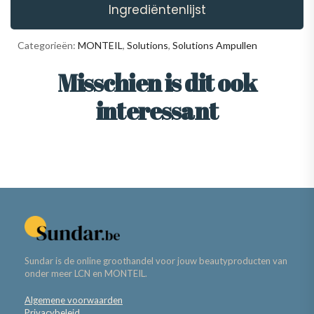
Ingrediëntenlijst
Categorieën:
MONTEIL
,
Solutions
,
Solutions Ampullen
Misschien is dit ook
interessant
Sundar is de online groothandel voor jouw beautyproducten van
onder meer LCN en MONTEIL.
Algemene voorwaarden
Privacybeleid