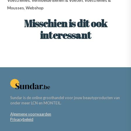
Voetcrèmes
,
Vermoeide Benen & Voeten
,
Voetcrèmes &
Mousses
,
Webshop
Misschien is dit ook
interessant
Sundar is de online groothandel voor jouw beautyproducten van
onder meer LCN en MONTEIL.
Algemene voorwaarden
Privacybeleid