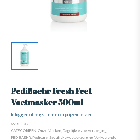
PediBaehr Fresh Feet
Voetmasker 500ml
Inloggen of registreren om prijzen te zien
SKU:
11592
CATEGORIEËN:
Onze Merken
,
Dagelijkse voetverzorging
,
PEDIBAEHR
,
Pedicure
,
Specifieke voetverzorging
,
Verkoelende