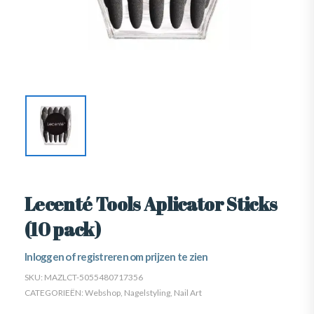
Lecenté Tools Aplicator Sticks
(10 pack)
Inloggen of registreren om prijzen te zien
SKU:
MAZLCT-5055480717356
CATEGORIEËN:
Webshop
,
Nagelstyling
,
Nail Art