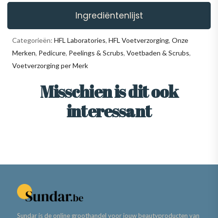
Ingrediëntenlijst
Categorieën:
HFL Laboratories
,
HFL Voetverzorging
,
Onze
Merken
,
Pedicure
,
Peelings & Scrubs
,
Voetbaden & Scrubs
,
Voetverzorging per Merk
Misschien is dit ook
interessant
Sundar is de online groothandel voor jouw beautyproducten van