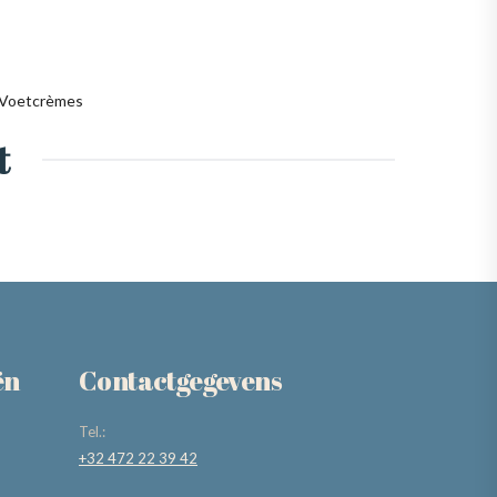
 Voetcrèmes
t
ën
Contactgegevens
Tel.:
+32 472 22 39 42