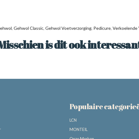
ehwol
,
Gehwol Classic
,
Gehwol Voetverzorging
,
Pedicure
,
Verkoelende
Misschien is dit ook interessan
Populaire categorie
LCN
r
MONTEIL
Onze Merken