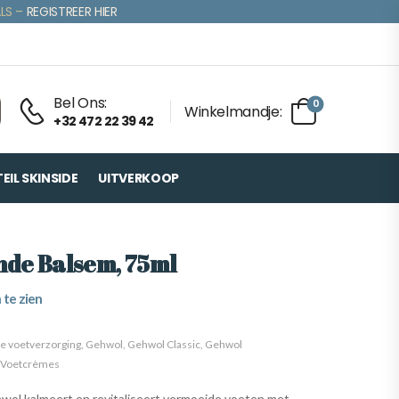
LS –
REGISTREER HIER
Bel Ons:
0
Winkelmandje:
+32 472 22 39 42
IL SKINSIDE
UITVERKOOP
nde Balsem, 75ml
 te zien
se voetverzorging
,
Gehwol
,
Gehwol Classic
,
Gehwol
 Voetcrèmes
wol kalmeert en revitaliseert vermoeide voeten met