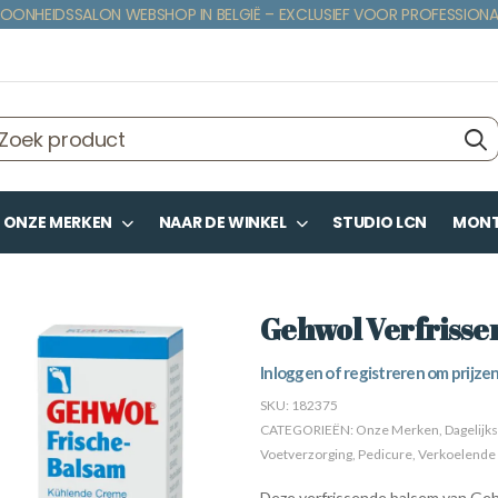
OONHEIDSSALON WEBSHOP IN BELGIË – EXCLUSIEF VOOR PROFESSIONA
ONZE MERKEN
NAAR DE WINKEL
STUDIO LCN
MONTE
Gehwol Verfrisse
Inloggen of registreren om prijzen
SKU:
182375
CATEGORIEËN:
Onze Merken
,
Dagelijk
Voetverzorging
,
Pedicure
,
Verkoelende
Deze verfrissende balsem van Geh