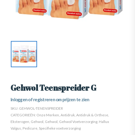
Gehwol Teenspreider G
Inloggen of registreren om prijzen te zien
SKU:
GEHWOL-TENENSPREIDER
CATEGORIEËN:
Onze Merken
,
Antidruk
,
Antidruk & Orthese
,
Eksterogen
,
Gehwol
,
Gehwol
,
Gehwol Voetverzorging
,
Hallux
Valgus
,
Pedicure
,
Specifieke voetverzorging