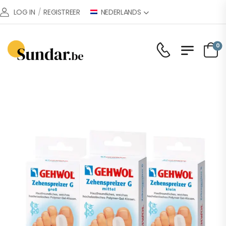
NEDERLANDS
LOG IN
/
REGISTREER
0