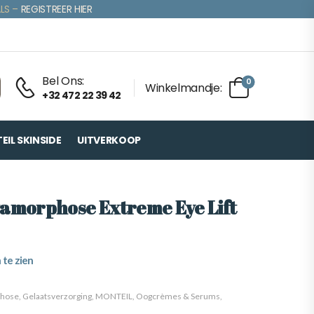
LS –
REGISTREER HIER
Bel Ons:
0
Winkelmandje:
+32 472 22 39 42
IL SKINSIDE
UITVERKOOP
tamorphose Extreme Eye Lift
 te zien
phose
,
Gelaatsverzorging
,
MONTEIL
,
Oogcrèmes & Serums
,