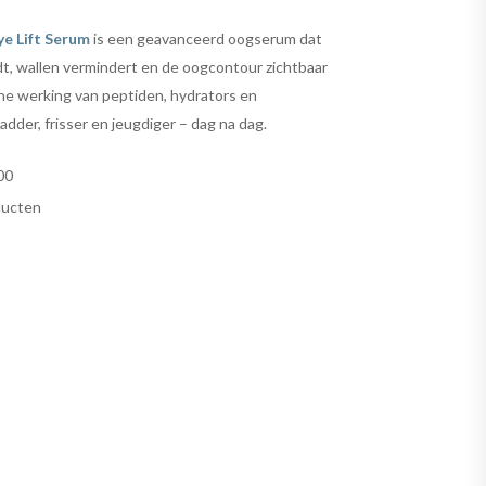
e Lift Serum
is een geavanceerd oogserum dat
t, wallen vermindert en de oogcontour zichtbaar
che werking van peptiden, hydrators en
dder, frisser en jeugdiger – dag na dag.
00
ducten