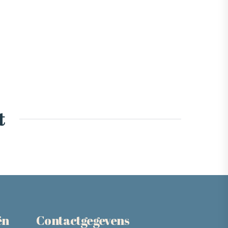
t
ën
Contactgegevens