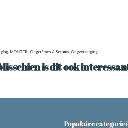
rging
,
MONTEIL
,
Oogcrèmes & Serums
,
Oogverzorging
Misschien is dit ook interessan
Populaire categorie