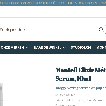
OONHEIDSSALON WEBSHOP IN BELGIË – EXCLUSIEF VOOR PROFESSIONA
ONZE MERKEN
NAAR DE WINKEL
STUDIO LCN
MONTE
Monteil Elixir Mé
Serum, 10ml
Inloggen of registreren om prijzen
SKU:
76001426
CATEGORIEËN:
Beauty
,
Elixir Métamor
Oogverzorging