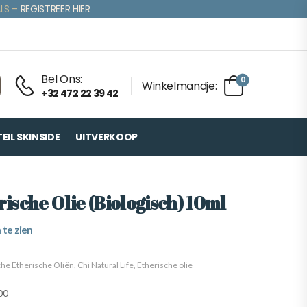
LS –
REGISTREER HIER
Bel Ons:
0
Winkelmandje:
+32 472 22 39 42
IL SKINSIDE
UITVERKOOP
ische Olie (Biologisch) 10ml
 te zien
che Etherische Oliën
,
Chi Natural Life
,
Etherische olie
00