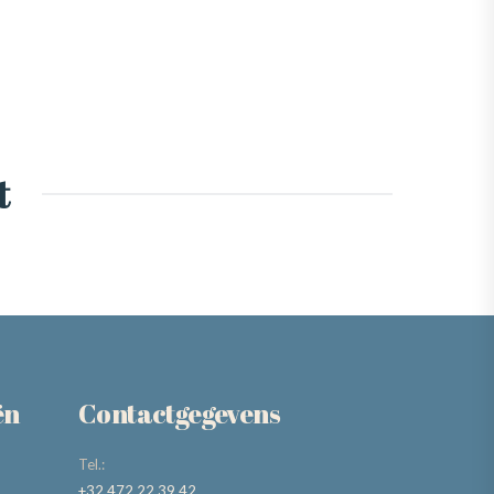
t
ën
Contactgegevens
Tel.:
+32 472 22 39 42