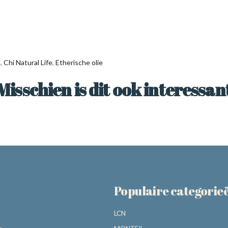
n
,
Chi Natural Life
,
Etherische olie
Misschien is dit ook interessan
Populaire categorie
LCN