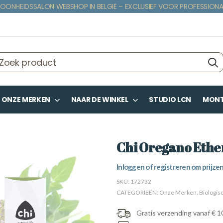
OONHEIDSSALON WEBSHOP IN BELGIË – EXCLUSIEF VOOR PROFESSIONA
ONZE MERKEN
NAAR DE WINKEL
STUDIO LCN
MONTE
Chi Oregano Ether
Inloggen of registreren om prijzen
SKU:
172732
CATEGORIEËN:
Onze Merken
,
Biologis
Gratis verzending vanaf € 1