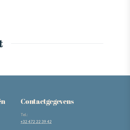
t
ën
Contactgegevens
Tel.:
+32 472 22 39 42