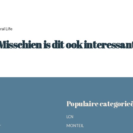
al Life
Misschien is dit ook interessan
Populaire categorie
LCN
r
MONTEIL