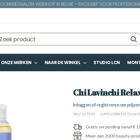
OONHEIDSSALON WEBSHOP IN BELGIË – EXCLUSIEF VOOR PROFESSIONA
ONZE MERKEN
NAAR DE WINKEL
STUDIO LCN
MONTE
Chi Lavinchi Rela
Inloggen of registreren om prijzen
SKU:
177350
CATEGORIEËN:
Onze M
Gratis verzending vanaf € 1
Meer dan 2000 beauty-pro