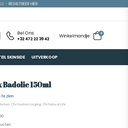
LS –
REGISTREER HIER
Bel Ons:
0
Winkelmandje:
+32 472 22 39 42
IL SKINSIDE
UITVERKOOP
x Badolie 150ml
 te zien
erken
,
Chi Huidverzorging
,
Chi Natural Life
00
ducten