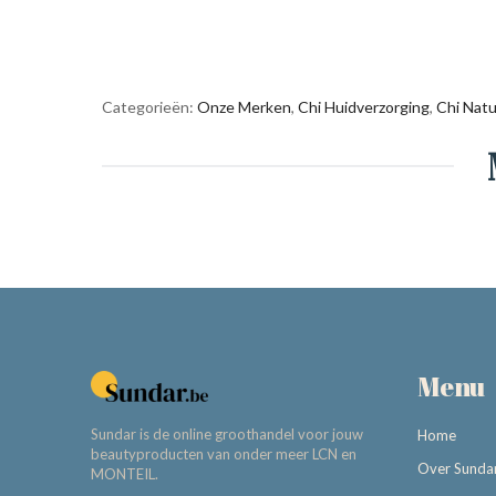
Categorieën:
Onze Merken
,
Chi Huidverzorging
,
Chi Natur
Menu
Sundar is de online groothandel voor jouw
Home
beautyproducten van onder meer LCN en
Over Sunda
MONTEIL.