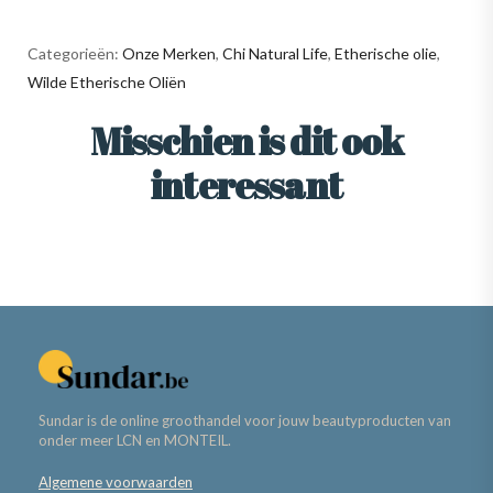
Categorieën:
Onze Merken
,
Chi Natural Life
,
Etherische olie
,
Wilde Etherische Oliën
Misschien is dit ook
interessant
Sundar is de online groothandel voor jouw beautyproducten van
onder meer LCN en MONTEIL.
Algemene voorwaarden