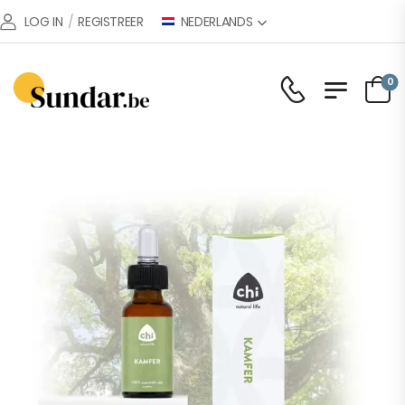
NEDERLANDS
LOG IN
/
REGISTREER
0