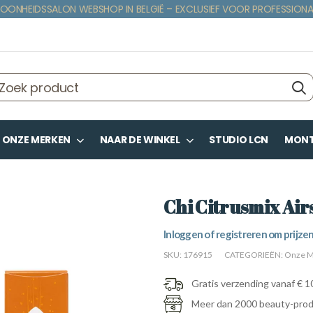
OONHEIDSSALON WEBSHOP IN BELGIË – EXCLUSIEF VOOR PROFESSIONA
ONZE MERKEN
NAAR DE WINKEL
STUDIO LCN
MONTE
Chi Citrusmix Air
Inloggen of registreren om prijzen
SKU:
176915
CATEGORIEËN:
Onze M
Gratis verzending vanaf € 1
Meer dan 2000 beauty-pro