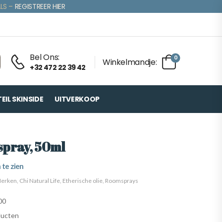
LS –
REGISTREER HIER
Bel Ons:
0
Winkelmandje:
+32 472 22 39 42
IL SKINSIDE
UITVERKOOP
spray, 50ml
 te zien
erken
,
Chi Natural Life
,
Etherische olie
,
Roomsprays
00
ducten