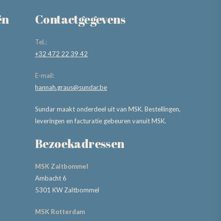
ën
Contactgegevens
Tel.:
+32 472 22 39 42
E-mail:
hannah.graus@sundar.be
Sundar maakt onderdeel uit van MSK. Bestellingen,
leveringen en facturatie gebeuren vanuit MSK.
Bezoekadressen
MSK Zaltbommel
Ambacht 6
5301 KW Zaltbommel
MSK Rotterdam