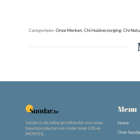
Categorieën:
Onze Merken
,
Chi Huidverzorging
,
Chi Natur
Menu
Sundar is de online groothandel voor jouw
Home
beautyproducten van onder meer LCN en
Over Sunda
MONTEIL.