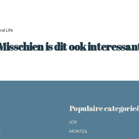
al Life
Misschien is dit ook interessan
Populaire categorie
LCN
r
MONTEIL