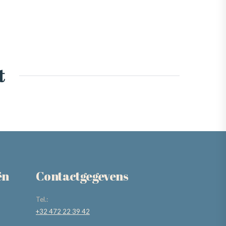
t
ën
Contactgegevens
Tel.:
+32 472 22 39 42