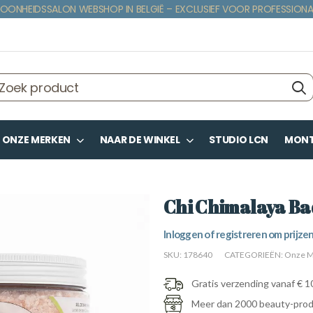
OONHEIDSSALON WEBSHOP IN BELGIË – EXCLUSIEF VOOR PROFESSIONA
ONZE MERKEN
NAAR DE WINKEL
STUDIO LCN
MONTE
Chi Chimalaya Ba
Inloggen of registreren om prijzen
SKU:
178640
CATEGORIEËN:
Onze M
Gratis verzending vanaf € 1
Meer dan 2000 beauty-pro