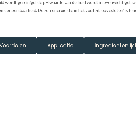
huid wordt gereinigd, de pH waarde van de huid wordt in evenwicht gebr
en opneembaarheid. De zon energie die in het zout zit ‘opgesloten’ is fe
Voordelen
Applicatie
Ingrediëntenlijs