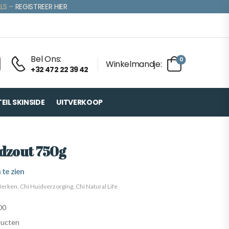
LS –
REGISTREER HIER
Bel Ons:
0
Winkelmandje:
+32 472 22 39 42
IL SKINSIDE
UITVERKOOP
dzout 750g
 te zien
erken
,
Chi Huidverzorging
,
Chi Natural Life
00
ducten