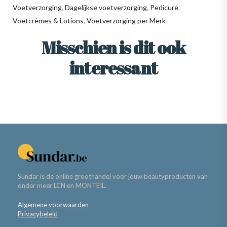
Voetverzorging
,
Dagelijkse voetverzorging
,
Pedicure
,
Voetcrèmes & Lotions
,
Voetverzorging per Merk
Misschien is dit ook
interessant
Sundar is de online groothandel voor jouw beautyproducten van
onder meer LCN en MONTEIL.
Algemene voorwaarden
Privacybeleid