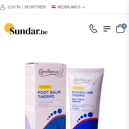
NEDERLANDS
LOG IN
/
REGISTREER
0