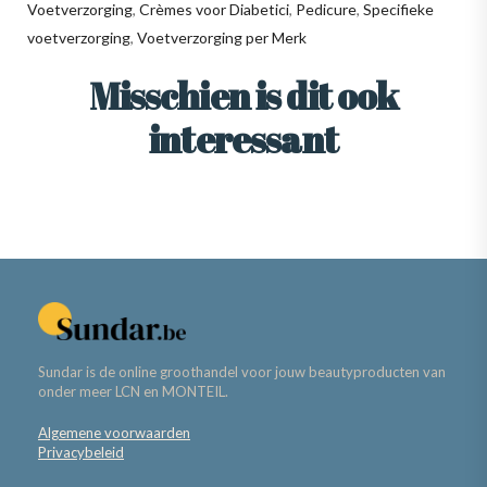
Voetverzorging
,
Crèmes voor Diabetici
,
Pedicure
,
Specifieke
voetverzorging
,
Voetverzorging per Merk
Misschien is dit ook
interessant
Sundar is de online groothandel voor jouw beautyproducten van
onder meer LCN en MONTEIL.
Algemene voorwaarden
Privacybeleid