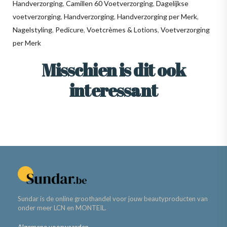
Handverzorging
,
Camillen 60 Voetverzorging
,
Dagelijkse
voetverzorging
,
Handverzorging
,
Handverzorging per Merk
,
Nagelstyling
,
Pedicure
,
Voetcrèmes & Lotions
,
Voetverzorging
per Merk
Misschien is dit ook
interessant
Sundar is de online groothandel voor jouw beautyproducten van
onder meer LCN en MONTEIL.