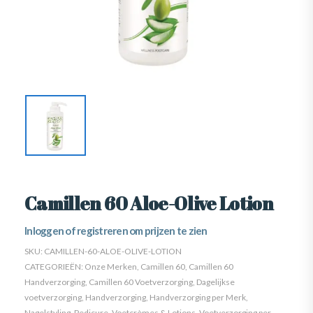
Camillen 60 Aloe-Olive Lotion
Inloggen of registreren om prijzen te zien
SKU:
CAMILLEN-60-ALOE-OLIVE-LOTION
CATEGORIEËN:
Onze Merken
,
Camillen 60
,
Camillen 60
Handverzorging
,
Camillen 60 Voetverzorging
,
Dagelijkse
voetverzorging
,
Handverzorging
,
Handverzorging per Merk
,
Nagelstyling
,
Pedicure
,
Voetcrèmes & Lotions
,
Voetverzorging per