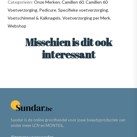
Categorieën:
Onze Merken
,
Camillen 60
,
Camillen 60
Voetverzorging
,
Pedicure
,
Specifieke voetverzorging
,
Voetschimmel & Kalknagels
,
Voetverzorging per Merk
,
Webshop
Misschien is dit ook
interessant
Sundar is de online groothandel voor jouw beautyproducten van
onder meer LCN en MONTEIL.