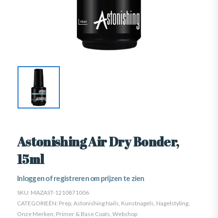
Astonishing Air Dry Bonder,
15ml
Inloggen of registreren om prijzen te zien
SKU:
MAZAST-1210871006
CATEGORIEËN:
Prep
,
Astonishing Nails
,
Kunstnagels
,
Nagelstyling
,
Onze Merken
,
Primer & Base Coats
,
Webshop